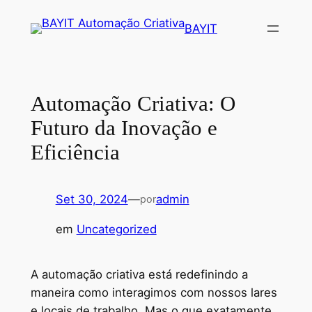
Saltar
BAYIT
para
o
conteúdo
Automação Criativa: O
Futuro da Inovação e
Eficiência
Set 30, 2024
—
admin
por
em
Uncategorized
A automação criativa está redefinindo a
maneira como interagimos com nossos lares
e locais de trabalho. Mas o que exatamente